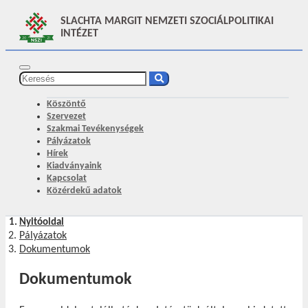
SLACHTA MARGIT NEMZETI SZOCIÁLPOLITIKAI
INTÉZET
Köszöntő
Szervezet
Szakmai Tevékenységek
Pályázatok
Hírek
Kiadványaink
Kapcsolat
Közérdekű adatok
Nyitóoldal
Pályázatok
Dokumentumok
Dokumentumok