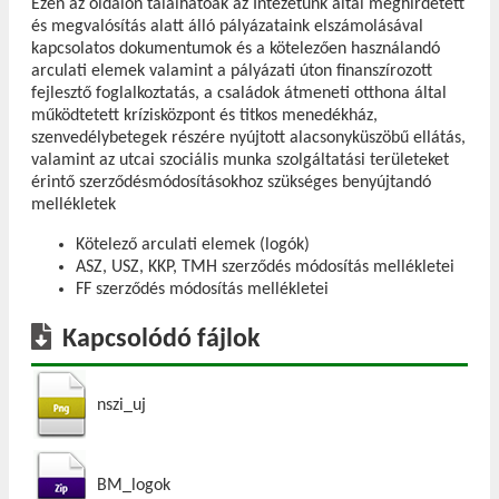
Ezen az oldalon találhatóak az Intézetünk által meghirdetett
és megvalósítás alatt álló pályázataink elszámolásával
kapcsolatos dokumentumok és a kötelezően használandó
arculati elemek valamint a pályázati úton finanszírozott
fejlesztő foglalkoztatás, a családok átmeneti otthona által
működtetett krízisközpont és titkos menedékház,
szenvedélybetegek részére nyújtott alacsonyküszöbű ellátás,
valamint az utcai szociális munka szolgáltatási területeket
érintő szerződésmódosításokhoz szükséges benyújtandó
mellékletek
Kötelező arculati elemek (logók)
ASZ, USZ, KKP, TMH szerződés módosítás mellékletei
FF szerződés módosítás mellékletei
Kapcsolódó fájlok
nszi_uj
BM_logok