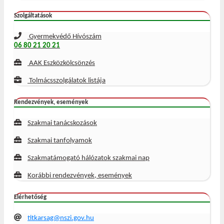
Szolgáltatások
Gyermekvédő Hívószám
06 80 21 20 21
AAK Eszközkölcsönzés
Tolmácsszolgálatok listája
Rendezvények, események
Szakmai tanácskozások
Szakmai tanfolyamok
Szakmatámogató hálózatok szakmai nap
Korábbi rendezvények, események
Elérhetőség
titkarsag@nszi.gov.hu