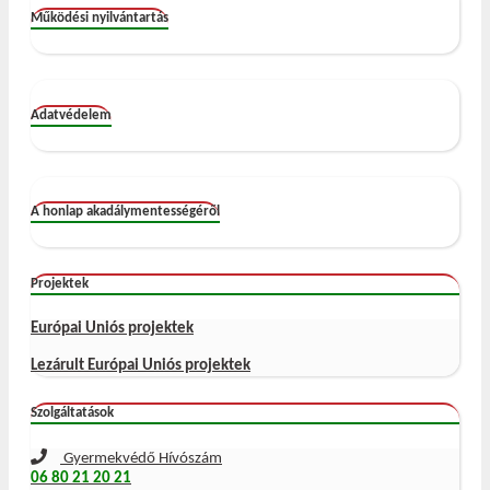
Működési nyilvántartás
Adatvédelem
A honlap akadálymentességéről
Projektek
Európai Uniós projektek
Lezárult Európai Uniós projektek
Szolgáltatások
Gyermekvédő Hívószám
06 80 21 20 21