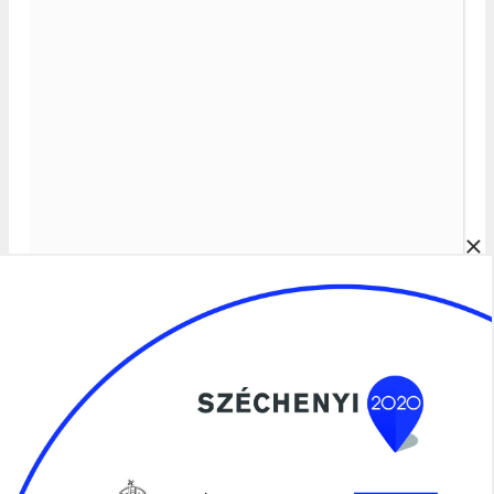
×
Álláspályázatok
Szociális Ágazati Portál
SZOCIÁLIS ÁGAZATI PORTÁL