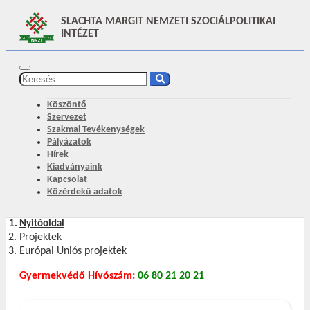
SLACHTA MARGIT NEMZETI SZOCIÁLPOLITIKAI
INTÉZET
Köszöntő
Szervezet
Szakmai Tevékenységek
Pályázatok
Hírek
Kiadványaink
Kapcsolat
Közérdekű adatok
Nyitóoldal
Projektek
Európai Uniós projektek
Gyermekvédő Hívószám:
06 80 21 20 21