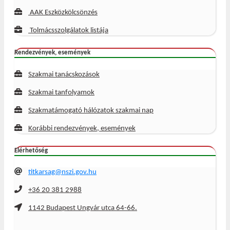
AAK Eszközkölcsönzés
Tolmácsszolgálatok listája
Rendezvények, események
Szakmai tanácskozások
Szakmai tanfolyamok
Szakmatámogató hálózatok szakmai nap
Korábbi rendezvények, események
Elérhetőség
titkarsag@nszi.gov.hu
+36 20 381 2988
1142 Budapest Ungvár utca 64-66.