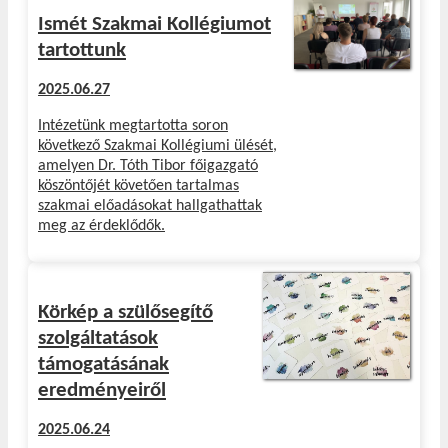
Ismét Szakmai Kollégiumot
tartottunk
2025.06.27
Intézetünk megtartotta soron
következő Szakmai Kollégiumi ülését,
amelyen Dr. Tóth Tibor főigazgató
köszöntőjét követően tartalmas
szakmai előadásokat hallgathattak
meg az érdeklődők.
Körkép a szülősegítő
szolgáltatások
támogatásának
eredményeiről
2025.06.24