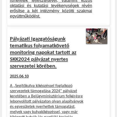
ismeretek fejlesztésével, valamint közös
oktatási és kutatási tevékenységek révén
erősítse a két intézmény közötti szakmai
együttműködést.
Pályázati Igazgatóságunk
tematikus folyamatkövető
monitoring napokat tartott az
SKK2024 pályázat nyertes
szervezetei körében.
2025.06.10
A „Segítőkutya kiképzéssel foglalkozó
szervezetek támogatása 2024” pályázat
keretében a Belügyminisztérium felkérésre
lebonyolított pályázaton olyan alapítványok
és egyesületek nyerhettek támogatást,
melyek vagy kutyakiképzéssel, vagy már