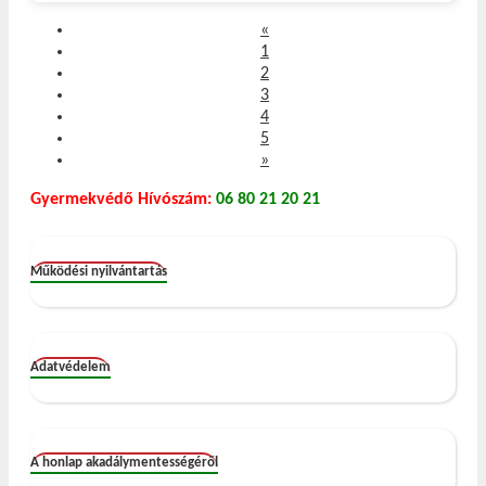
Előző
«
1
2
3
4
5
»
Gyermekvédő Hívószám:
06 80 21 20 21
Működési nyilvántartás
Adatvédelem
A honlap akadálymentességéről