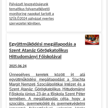
Pályázati Igazgatóságunk
tematikus folyamatkövető
monitoring napokat tartott a
SZÜLŐ2024 pályázat nyertes
szervezetei körében.
Együttműködési megállapodás a
Szent Atanáz Görögkatolikus
Hittudományi Főiskolával
2025.06.24
Ünnepélyes keretek között írt alá
együttműködési megállapodást a Slachta
Margit Nemzeti Szociálpolitikai Intézet és a
Szent Atanáz Görögkatolikus Hittudományi
Főiskola június 23-án a főiskola Szent Péter
termében. A megállapodás célja, hogy a
szociális, gyermekjóléti és gyermekvédelmi