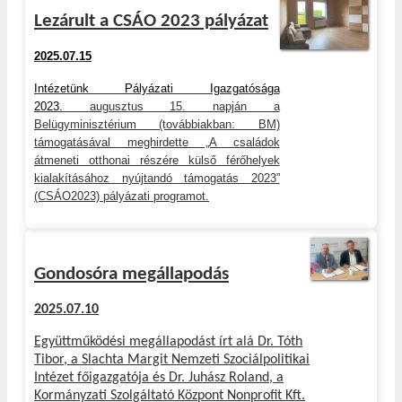
Lezárult a CSÁO 2023 pályázat
2025.07.15
Intézetünk Pályázati Igazgatósága
2023.
augusztus 15. napján a
Belügyminisztérium (továbbiakban: BM)
támogatásával meghirdette „A családok
átmeneti otthonai részére külső férőhelyek
kialakításához nyújtandó támogatás 2023”
(CSÁO2023) pályázati programot.
Gondosóra megállapodás
2025.07.10
Együttműködési megállapodást írt alá Dr. Tóth
Tibor, a Slachta Margit Nemzeti Szociálpolitikai
Intézet főigazgatója és Dr. Juhász Roland, a
Kormányzati Szolgáltató Központ Nonprofit Kft.