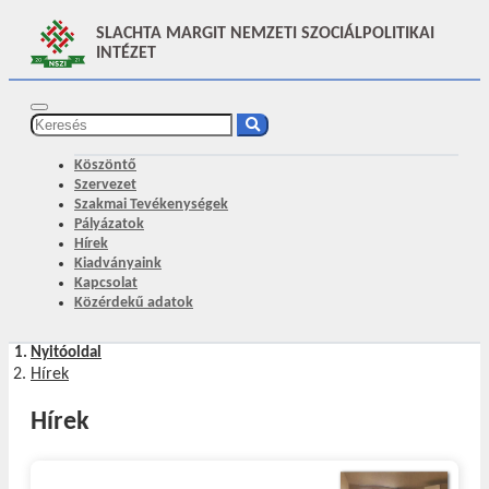
SLACHTA MARGIT NEMZETI SZOCIÁLPOLITIKAI
INTÉZET
Köszöntő
Szervezet
Szakmai Tevékenységek
Pályázatok
Hírek
Kiadványaink
Kapcsolat
Közérdekű adatok
Nyitóoldal
Hírek
Hírek