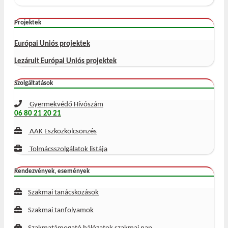
Projektek
Európai Uniós projektek
Lezárult Európai Uniós projektek
Szolgáltatások
Gyermekvédő Hívószám
06 80 21 20 21
AAK Eszközkölcsönzés
Tolmácsszolgálatok listája
Rendezvények, események
Szakmai tanácskozások
Szakmai tanfolyamok