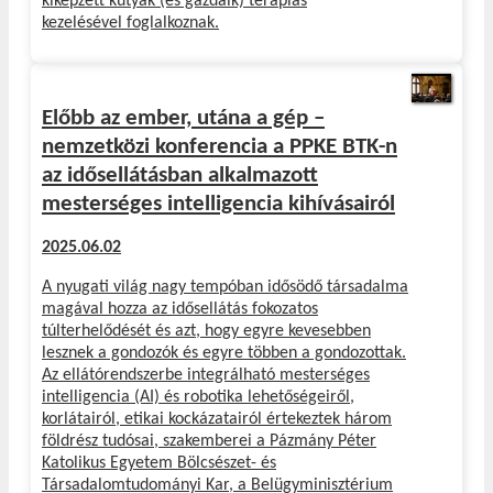
kiképzett kutyák (és gazdáik) terápiás
kezelésével foglalkoznak.
Előbb az ember, utána a gép –
nemzetközi konferencia a PPKE BTK-n
az idősellátásban alkalmazott
mesterséges intelligencia kihívásairól
2025.06.02
A nyugati világ nagy tempóban idősödő társadalma
magával hozza az idősellátás fokozatos
túlterhelődését és azt, hogy egyre kevesebben
lesznek a gondozók és egyre többen a gondozottak.
Az ellátórendszerbe integrálható mesterséges
intelligencia (AI) és robotika lehetőségeiről,
korlátairól, etikai kockázatairól értekeztek három
földrész tudósai, szakemberei a Pázmány Péter
Katolikus Egyetem Bölcsészet- és
Társadalomtudományi Kar, a Belügyminisztérium