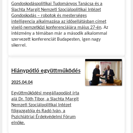
Gondoskodáspolitikai Tudományos Tanácsa és a
Slachta Margit Nemzeti Szociálpolitikai Intézet
Gondoskodás – robotok és mesterséges
intelligencia alkalmazása az idősellátásban címet
viselő nemzetközi konferenciájára május 27-én
. Az
intézmény a témában már a második alkalommal
szervezett konferenciát Budapesten, igen nagy
sikerrel.
Hiánypótló együttműködés
2025.04.04
Együttműködési megállapodást írta
alá Dr. Tóth Tibor, a Slachta Margit
Nemzeti Szociálpolitikai Intézet
főigazgatója és Radó Iván, a
Pszichiátriai Érdekvédelmi Fórum
elnöke.