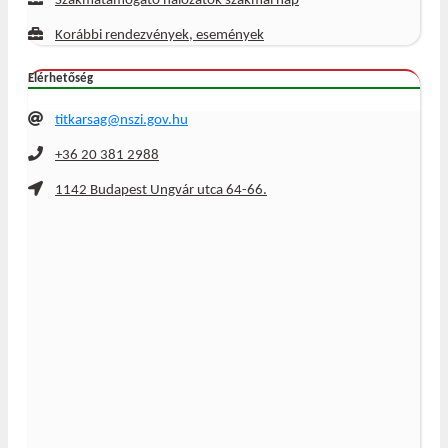
Szakmatámogató hálózatok szakmai nap
Korábbi rendezvények, események
Elérhetőség
titkarsag@nszi.gov.hu
+36 20 381 2988
1142 Budapest Ungvár utca 64-66.