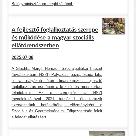
Belügyminisztérium megbízásából.
A fejlesztő foglalkoztatás szerepe
és működése a magyar szociális
ellátórendszerben
2025.07.08
A Slachta Margit Nemzeti Szociálpolitikai Intézet
(továbbiakban: NSZI) Pályázati Igazgatósága látja
el a pályázati úton finanszírozott fejlesztő
foglalkoztatás esetében a kezelői és módszertani
feladatokat. Ez a szerepkör az NSZI
megalakulásával, 2021. január 1. óta tartozik
szervezetünk hatáskörébe, előzményként a
Szociális és Gyermekvédelmi Főigazgatóság felelt
a feladat ellátásáért.