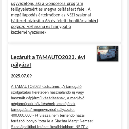
ügyvezetője, aki a Gondosóra program
felügyeletéért és megvalósításáért felel. A
megállapodás értelmében az NSZI szakmai
hátteret biztosít a 65 év feletti honfitársainkért
dolgozó közhasznú és hiánypótló
kezdeményezésnek.
Lezárult a TAMAUTO2023. évi
pályázat
2025.07.09
A TAMAUTO2023 kódszámú, „A támogató
szolgáltatás keretében használandó új vagy
használt gépjármű vásárlásának, a meglévő
gépjárműpark bővítésének, cseréjének
támogatása” megnevezésű pályázatot
400.000.000,- Ft vissza nem térítendő hazai
forrásból bonyolította le a Slachta Margit Nemzeti
Szociálpolitikai Intézet (továbbiakban: NSZI) a